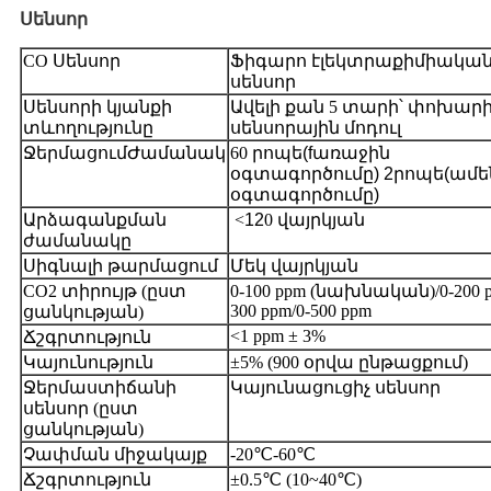
Սենսոր
CO
Սենսոր
Ֆիգարո էլեկտրաքիմիակա
սենսոր
Սենսորի կյանքի
Ավելի քան 5 տարի՝ փոխարի
տևողությունը
սենսորային մոդուլ
Ջերմացում
Ժամանակ
60 րոպե
(
f
առաջին
օգտագործումը
)
2
րոպե
(
ամե
օգտագործումը
)
Արձագանքման
<
1
2
0 վայրկյան
ժամանակը
Սիգնալի թարմացում
Մեկ վայրկյան
CO2 տիրույթ (ըստ
0-100 ppm (նախնական)/0-200 p
300 ppm/0-500 ppm
ցանկության)
<1 ppm ± 3%
Ճշգրտություն
Կայունություն
±5% (900 օրվա ընթացքում)
Ջերմաստիճանի
Կայունացուցիչ սենսոր
սենսոր (ըստ
ցանկության)
Չափման միջակայք
-20℃-60℃
Ճշգրտություն
±0.5℃ (10~40℃)