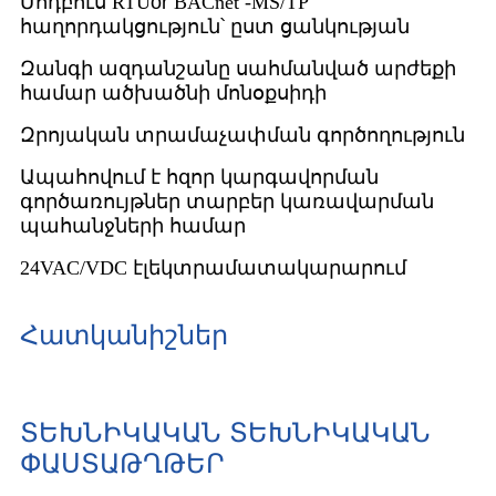
Մոդբուս RTU
or
BACnet -MS/TP
հաղորդակցություն՝ ըստ ցանկության
Զանգի ազդանշանը սահմանված արժեքի
համար
ածխածնի մոնօքսիդի
Զրոյական տրամաչափման գործողություն
Ապահովում է հզոր կարգավորման
գործառույթներ տարբեր կառավարման
պահանջների համար
24VAC/VDC էլեկտրամատակարարում
Հատկանիշներ
ՏԵԽՆԻԿԱԿԱՆ ՏԵԽՆԻԿԱԿԱՆ
ՓԱՍՏԱԹՂԹԵՐ