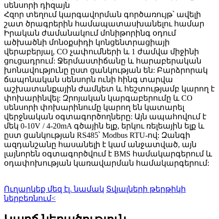
սենսորի դիզայն
Հզոր տեղում կարգավորման գործառույթ՝ ավելի
շատ ծրագրերին համապատասխանելու համար
Իրական ժամանակում մոնիթորինգ օդում
ածխածնի մոնօքսիդի կոնցենտրացիայի
վերաբերյալ, CO չափումների և 1 ժամվա միջինի
ցուցադրում: Ջերմաստիճանը և հարաբերական
խոնավությունը ըստ ցանկության են: Բարձրորակ
ճապոնական սենսորն ունի հինգ տարվա
աշխատանքային ժամկետ և հեշտությամբ կարող է
փոխարինվել: Զրոյական կարգաբերումը և CO
սենսորի փոխարինումը կարող են կատարել
վերջնական օգտագործողները: Այն ապահովում է
մեկ 0-10V / 4-20mA գծային ելք, երկու ռելեային ելք և
ըստ ցանկության RS485՝ Modbus RTU-ով: Զանգի
ազդանշանը հասանելի է կամ անջատված, այն
լայնորեն օգտագործվում է BMS համակարգերում և
օդափոխության կառավարման համակարգերում:
Ուղարկեք մեզ էլ. նամակ
Տվյալների թերթիկի
ներբեռնում<