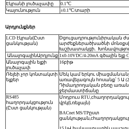
Էկրանի լուծաչափը
0.1℃
Կայունություն
±0.1℃/տարի
Արդյունքներ
LCD էկրան
(
Ըստ
D
ցուցադրություն
իրական ժ
ցանկության
)
արժեքներ
ածխածնի մոնօքս
t
աշխատակցի
.
Խոնավությու
Անալոգային
Արդյունք
1x0-10VDC/4-20mA գծային ե
Անալոգային ելքի
16բիթ
լուծաչափ
Ռելեի չոր կոնտակտի
Մեկ կամ երկու միացման/ան
ելքեր
առավելագույն հոսանք՝ 5 Ա (2
Դիմադրողական բեռը առանձ
ջերմաստիճանը
RS485
Մոդբուս RTU
,
c
հաղորդակցութ
հաղորդակցություն
վրկ
(
Լռելյայն
)
(Ըստ ցանկության)
BACnet MS/TP
ըստ
ցանկության
,
c
հաղորդակցութ
15 կՎ հակաստատիկ պաշտպ