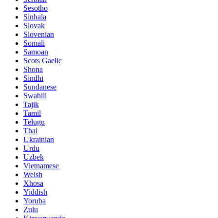
Sesotho
Sinhala
Slovak
Slovenian
Somali
Samoan
Scots Gaelic
Shona
Sindhi
Sundanese
Swahili
Tajik
Tamil
Telugu
Thai
Ukrainian
Urdu
Uzbek
Vietnamese
Welsh
Xhosa
Yiddish
Yoruba
Zulu