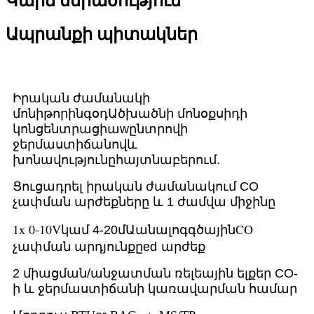
Կարճ ներածություն
Ապրանքի պիտակներ
Իրական ժամանակի
մոնիթորինգ
օդ
Ածխածնի մոնօքսիդի
կոնցենտրացիա
w
ընտրովի
ջերմաստիճանով
և
խոնավությունը
հայտնաբերում
.
Ցուցադրել իրական ժամանակում CO
չափման արժեքները և 1 ժամվա միջինը
1x 0-10V
անալոգ
CO
կամ 4-20մԱ
գծային
չափման արդյունքը
ed
արժեք
2 միացման/անջատման ռելեային ելքեր CO-
ի և ջերմաստիճանի կառավարման համար