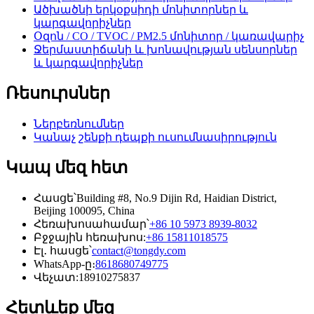
Ածխածնի երկօքսիդի մոնիտորներ և
կարգավորիչներ
Օզոն / CO / TVOC / PM2.5 մոնիտոր / կառավարիչ
Ջերմաստիճանի և խոնավության սենսորներ
և կարգավորիչներ
Ռեսուրսներ
Ներբեռնումներ
Կանաչ շենքի դեպքի ուսումնասիրություն
Կապ մեզ հետ
Հասցե՝
Building #8, No.9 Dijin Rd, Haidian District,
Beijing 100095, China
Հեռախոսահամար՝
+86 10 5973 8939-8032
Բջջային հեռախոս:
+86 15811018575
Էլ․ հասցե՝
contact@tongdy.com
WhatsApp-ը։
8618680749775
Վեչատ:
18910275837
Հետևեք մեզ