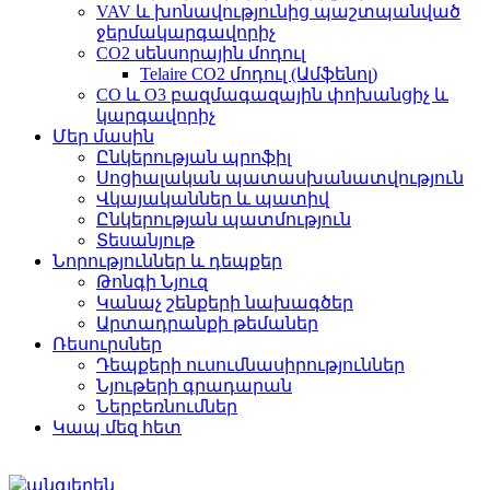
VAV և խոնավությունից պաշտպանված
ջերմակարգավորիչ
CO2 սենսորային մոդուլ
Telaire CO2 մոդուլ (Ամֆենոլ)
CO և O3 բազմագազային փոխանցիչ և
կարգավորիչ
Մեր մասին
Ընկերության պրոֆիլ
Սոցիալական պատասխանատվություն
Վկայականներ և պատիվ
Ընկերության պատմություն
Տեսանյութ
Նորություններ և դեպքեր
Թոնգի Նյուզ
Կանաչ շենքերի նախագծեր
Արտադրանքի թեմաներ
Ռեսուրսներ
Դեպքերի ուսումնասիրություններ
Նյութերի գրադարան
Ներբեռնումներ
Կապ մեզ հետ