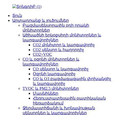
Տուն
Արտադրանք և լուծումներ
Բազմասենսորային օդի որակի
մոնիտորներ
Ածխածնի երկօքսիդի մոնիտորներ և
կարգավորիչներ
CO2 մոնիտոր և կարգավորիչ
CO2 սենսոր և հաղորդիչ
CO2+VOC
CO և օզոնի մոնիտորներ և
կարգավորիչներ
CO սենսոր և կարգավորիչ
Օզոնի կարգավորիչ
CO և O3 բազմագազային փոխանցիչ
և կարգավորիչ
TVOC և PM2.5 մոնիտորներ
Մասնիկներ
Հեռուստատեսային օպտիկական
հեռարձակում
Ջերմաստիճանի և խոնավության
սենսորներ և կարգավորիչներ