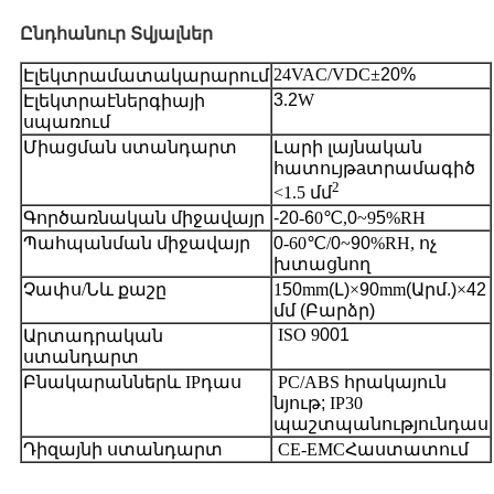
Ընդհանուր
Տվյալներ
24VAC/VDC±
20%
Էլեկտրամատակարարում
3
.
2
W
Էլեկտրաէներգիայի
սպառում
Միացման ստանդարտ
Լարի լայնական
հատույթ
a
տրամագիծ
2
<1.5 մմ
Գործառնական միջավայր
-20
-
6
0℃,
0
~9
5
%RH
Պահպանման միջավայր
0
-60℃/
0
~
90
%RH, ոչ
խտացնող
Չափս/Ն
և քաշը
1
50
mm
(Լ)
×
90
mm
(Արմ.)
×
42
մմ (Բարձր)
ISO 9
001
Արտադրական
ստանդարտ
Բնակարաններ
և IP
դաս
PC/ABS հրակայուն
նյութ
;
IP30
պաշտպանություն
դաս
Դիզայնի ստանդարտ
CE-EMC
Հաստատում