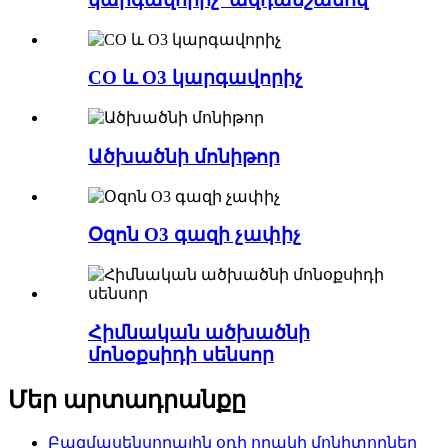
CO և O3 կարգավորիչ
Ածխածնի մոնիթոր
Օզոն O3 գազի չափիչ
Հիմնական ածխածնի
մոնօքսիդի սենսոր
Մեր արտադրանքը
Բազմասենսորային օդի որակի մոնիտորներ