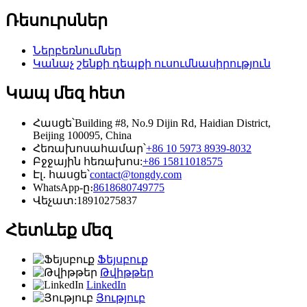
Ռեսուրսներ
Ներբեռնումներ
Կանաչ շենքի դեպքի ուսումնասիրություն
Կապ մեզ հետ
Հասցե՝
Building #8, No.9 Dijin Rd, Haidian District,
Beijing 100095, China
Հեռախոսահամար՝
+86 10 5973 8939-8032
Բջջային հեռախոս:
+86 15811018575
Էլ․ հասցե՝
contact@tongdy.com
WhatsApp-ը։
8618680749775
Վեչատ:
18910275837
Հետևեք մեզ
Ֆեյսբուք
Թվիթթեր
LinkedIn
Յություբ