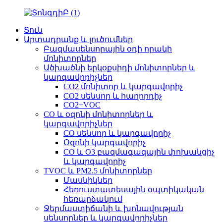
Տուն
Արտադրանք և լուծումներ
Բազմասենսորային օդի որակի
մոնիտորներ
Ածխածնի երկօքսիդի մոնիտորներ և
կարգավորիչներ
CO2 մոնիտոր և կարգավորիչ
CO2 սենսոր և հաղորդիչ
CO2+VOC
CO և օզոնի մոնիտորներ և
կարգավորիչներ
CO սենսոր և կարգավորիչ
Օզոնի կարգավորիչ
CO և O3 բազմագազային փոխանցիչ
և կարգավորիչ
TVOC և PM2.5 մոնիտորներ
Մասնիկներ
Հեռուստատեսային օպտիկական
հեռարձակում
Ջերմաստիճանի և խոնավության
սենսորներ և կարգավորիչներ