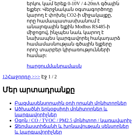
երկու կամ երեք 0-10V / 4-20mA գծային
ելքեր: Վերջնական օգտագործողը
կարող է փոխել CO2-ի միջակայքը,
որը համապատասխանում է
անալոգային ելքին Modbus RS485-ի
միջոցով, ինչպես նաև կարող է
նախապես կարգավորել հակադարձ
համամասնության գծային ելքերը
որոշ տարբեր կիրառությունների
համար:
հարցում
մանրամասն
1
2
Հաջորդը >
>>
Էջ 1 / 2
Մեր արտադրանքը
Բազմասենսորային օդի որակի մոնիտորներ
Ածխածնի երկօքսիդի մոնիտորներ և
կարգավորիչներ
Օզոն / CO / TVOC / PM2.5 մոնիտոր / կառավարիչ
Ջերմաստիճանի և խոնավության սենսորներ
և կարգավորիչներ