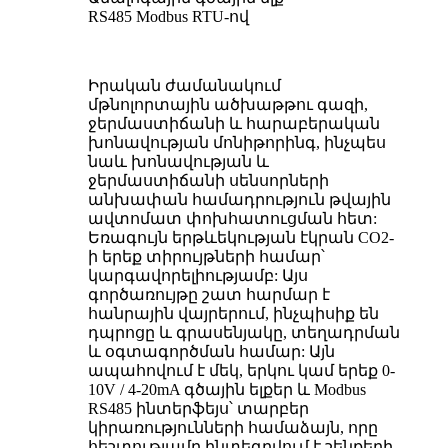
RS485 Modbus RTU-ով
Իրական ժամանակում
մթնոլորտային ածխաթթու գազի,
ջերմաստիճանի և հարաբերական
խոնավության մոնիթորինգ, ինչպես
նաև խոնավության և
ջերմաստիճանի սենսորների
անխափան համադրություն թվային
ավտոմատ փոխհատուցման հետ:
Եռագույն երթևեկության էկրան CO2-
ի երեք տիրույթների համար՝
կարգավորելիությամբ: Այս
գործառույթը շատ հարմար է
հանրային վայրերում, ինչպիսիք են
դպրոցը և գրասենյակը, տեղադրման
և օգտագործման համար: Այն
ապահովում է մեկ, երկու կամ երեք 0-
10V / 4-20mA գծային ելքեր և Modbus
RS485 ինտերֆեյս՝ տարբեր
կիրառությունների համաձայն, որը
հեշտությամբ ինտեգրվում է շենքերի