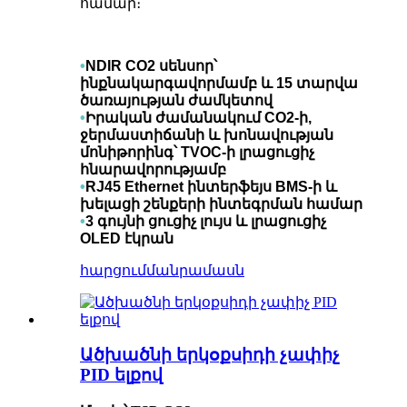
համար։
•
NDIR CO2 սենսոր՝
ինքնակարգավորմամբ և 15 տարվա
ծառայության ժամկետով
•
Իրական ժամանակում CO2-ի,
ջերմաստիճանի և խոնավության
մոնիթորինգ՝ TVOC-ի լրացուցիչ
հնարավորությամբ
•
RJ45 Ethernet ինտերֆեյս BMS-ի և
խելացի շենքերի ինտեգրման համար
•
3 գույնի ցուցիչ լույս և լրացուցիչ
OLED էկրան
հարցում
մանրամասն
Ածխածնի երկօքսիդի չափիչ
PID ելքով