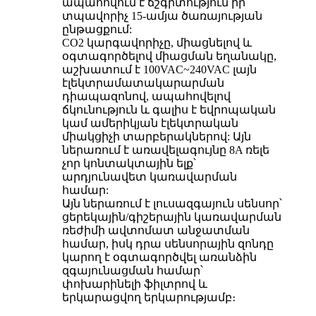
ապահովում է ճշգրտություն իր
տպավորիչ 15-ամյա ծառայության
ընթացքում:
CO2 կարգավորիչը, միացնելով և
օգտագործելով միացման եղանակը,
աշխատում է 100VAC~240VAC լայն
էլեկտրամատակարարման
դիապազոնով, ապահովելով
ճկունություն և գալիս է եվրոպական
կամ ամերիկյան էլեկտրական
միակցիչի տարբերակներով: Այն
ներառում է առավելագույնը 8A ռելե
չոր կոնտակտային ելք՝
արդյունավետ կառավարման
համար:
Այն ներառում է լուսազգայուն սենսոր՝
ցերեկային/գիշերային կառավարման
ռեժիմի ավտոմատ անջատման
համար, իսկ դրա սենսորային զոնդը
կարող է օգտագործվել առանձին
զգայունացման համար՝
փոխարինելի ֆիլտրով և
երկարացվող երկարությամբ։