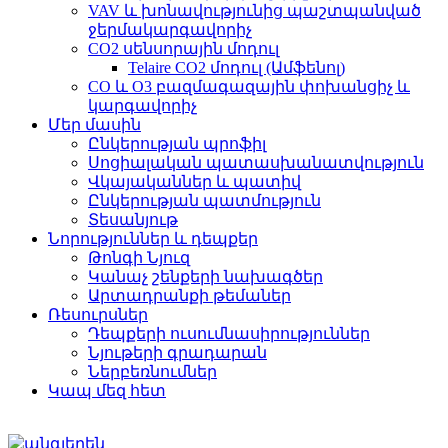
VAV և խոնավությունից պաշտպանված
ջերմակարգավորիչ
CO2 սենսորային մոդուլ
Telaire CO2 մոդուլ (Ամֆենոլ)
CO և O3 բազմագազային փոխանցիչ և
կարգավորիչ
Մեր մասին
Ընկերության պրոֆիլ
Սոցիալական պատասխանատվություն
Վկայականներ և պատիվ
Ընկերության պատմություն
Տեսանյութ
Նորություններ և դեպքեր
Թոնգի Նյուզ
Կանաչ շենքերի նախագծեր
Արտադրանքի թեմաներ
Ռեսուրսներ
Դեպքերի ուսումնասիրություններ
Նյութերի գրադարան
Ներբեռնումներ
Կապ մեզ հետ