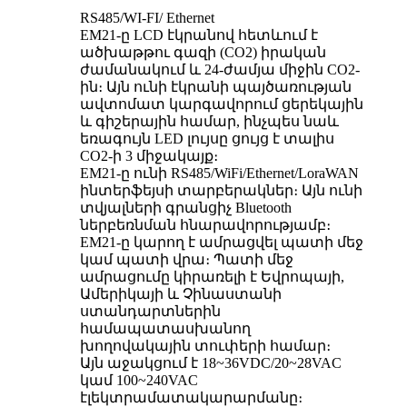
RS485/WI-FI/ Ethernet
EM21-ը LCD էկրանով հետևում է
ածխաթթու գազի (CO2) իրական
ժամանակում և 24-ժամյա միջին CO2-
ին։ Այն ունի էկրանի պայծառության
ավտոմատ կարգավորում ցերեկային
և գիշերային համար, ինչպես նաև
եռագույն LED լույսը ցույց է տալիս
CO2-ի 3 միջակայք։
EM21-ը ունի RS485/WiFi/Ethernet/LoraWAN
ինտերֆեյսի տարբերակներ։ Այն ունի
տվյալների գրանցիչ Bluetooth
ներբեռնման հնարավորությամբ։
EM21-ը կարող է ամրացվել պատի մեջ
կամ պատի վրա։ Պատի մեջ
ամրացումը կիրառելի է Եվրոպայի,
Ամերիկայի և Չինաստանի
ստանդարտներին
համապատասխանող
խողովակային տուփերի համար։
Այն աջակցում է 18~36VDC/20~28VAC
կամ 100~240VAC
էլեկտրամատակարարմանը։