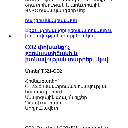
օդափոխության և առևտրային
HVAC համակարգերի մեջ:
հարցում
մանրամասն
CO2 փոխանցիչ
ջերմաստիճանի և
խոնավության տարբերակով
Մոդել՝ TS21-CO2
Հիմնաբառեր՝
CO2/Ջերմաստիճան/Խոնավության
հայտնաբերում
Անալոգային գծային ելքեր
Պատի ամրացում
Արդյունավետ
CO2+Temp կամ CO2+RH ցածրարժեք