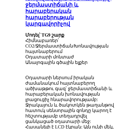
ջերմաստիճանի և
հարաբերական
հարաբերության
կարգավորիչով
Մոդել՝ TG9 շարք
Հիմնաբառեր՝
CO2/Ջերմաստիճան/Խոնավության
հայտնաբերում
Օդատարի մոնտաժ
Անալոգային գծային ելքեր
Օդատարի ներսում իրական
ժամանակում հայտնաբերող
ածխաթթու գազ՝ ջերմաստիճանի և
հարաբերական խոնավության
լրացուցիչ հնարավորությամբ:
Ջրակայուն և ծակոտկեն թաղանթով
հատուկ սենսորային զոնդը կարող է
հեշտությամբ տեղադրվել
ցանկացած օդատարի մեջ:
Հասանելի է LCD էկրան: Այն ունի մեկ,