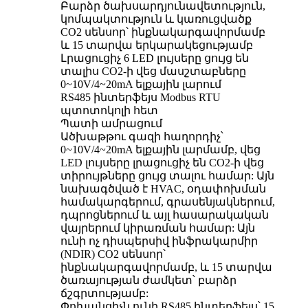
Բարձր ծախսարդյունավետություն,
կոմպակտություն և կառուցվածք
CO2 սենսոր՝ ինքնակարգավորմամբ
և 15 տարվա երկարակեցությամբ
Լրացուցիչ 6 LED լույսերը ցույց են
տալիս CO2-ի վեց մասշտաբները
0~10V/4~20mA ելքային լարում
RS485 ինտերֆեյս Modbus RTU
պտոտոկոլի հետ
Պատի ամրացում
Ածխաթթու գազի հաղորդիչ՝
0~10V/4~20mA ելքային լարմամբ, վեց
LED լույսերը լրացուցիչ են CO2-ի վեց
տիրույթները ցույց տալու համար: Այն
նախագծված է HVAC, օդափոխման
համակարգերում, գրասենյակներում,
դպրոցներում և այլ հասարակական
վայրերում կիրառման համար: Այն
ունի ոչ դիսպերսիվ ինֆրակարմիր
(NDIR) CO2 սենսոր՝
ինքնակարգավորմամբ, և 15 տարվա
ծառայության ժամկետ՝ բարձր
ճշգրտությամբ:
Փոխանցիչն ունի RS485 ինտերֆեյս՝ 15