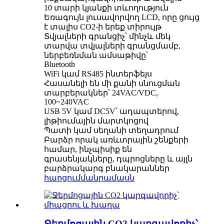
10 տարի կյանքի տևողություն
Եռագույն լուսավորվող LCD, որը ցույց
է տալիս CO2-ի երեք տիրույթ
Տվյալների գրանցիչ՝ մինչև մեկ
տարվա տվյալների գրանցմամբ,
ներբեռնման ամսաթիվը՝
Bluetooth
WiFi կամ RS485 ինտերֆեյս
Հասանելի են մի քանի սնուցման
տարբերակներ՝ 24VAC/VDC,
100~240VAC
USB 5V կամ DC5V՝ ադապտերով,
լիթիումային մարտկոցով
Պատի կամ սեղանի տեղադրում
Բարձր որակ առևտրային շենքերի
համար, ինչպիսիք են
գրասենյակները, դպրոցները և այլն
բարձրակարգ բնակարաններ
հարցում
մանրամասն
Ջերմոցային CO2 կարգավորիչ՝