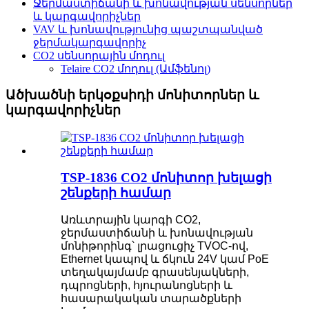
Ջերմաստիճանի և խոնավության սենսորներ
և կարգավորիչներ
VAV և խոնավությունից պաշտպանված
ջերմակարգավորիչ
CO2 սենսորային մոդուլ
Telaire CO2 մոդուլ (Ամֆենոլ)
Ածխածնի երկօքսիդի մոնիտորներ և
կարգավորիչներ
TSP-1836 CO2 մոնիտոր խելացի
շենքերի համար
Առևտրային կարգի CO2,
ջերմաստիճանի և խոնավության
մոնիթորինգ՝ լրացուցիչ TVOC-ով,
Ethernet կապով և ճկուն 24V կամ PoE
տեղակայմամբ գրասենյակների,
դպրոցների, հյուրանոցների և
հասարակական տարածքների