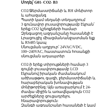
Մոդել՝ G01- CO2- B3
CO2/Ջերմաստիճանի և RH մոնիտոր
և ահազանգ
Պատի կամ սեղանի տեղադրում
3 գունավոր լուսավորությամբ էկրան՝
երեք CO2 կշեռքների համար
Զրնգացող ազդանշանը հասանելի է
Լրացուցիչ միացման/անջատման ելք
և RS485 կապ
Սնուցման աղբյուր՝ 24VAC/VDC,
100~240VAC, հաստատուն հոսանքի
սնուցման ադապտեր
CO2-ի երեք տիրույթների համար 3 ​​
գույնի լուսավորությամբ LCD
էկրանով իրական ժամանակում
ածխաթթու գազի, ջերմաստիճանի և
հարաբերական խոնավության
մոնիթորինգ: Այն առաջարկում է 24-
ժամյա միջին և առավելագույն CO2
արժեքները ցուցադրելու
հնարավորություն:
Զանգի ազդանշանը հասանելի է կամ