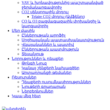
VAV և խոնավությունից պաշտպանված
ջերմակարգավորիչ
CO2 սենսորային մոդուլ
Telaire CO2 մոդուլ (Ամֆենոլ)
CO և O3 բազմագազային փոխանցիչ և
կարգավորիչ
Մեր մասին
Ընկերության պրոֆիլ
Սոցիալական պատասխանատվություն
Վկայականներ և պատիվ
Ընկերության պատմություն
Տեսանյութ
Նորություններ և դեպքեր
Թոնգի Նյուզ
Կանաչ շենքերի նախագծեր
Արտադրանքի թեմաներ
Ռեսուրսներ
Դեպքերի ուսումնասիրություններ
Նյութերի գրադարան
Ներբեռնումներ
Կապ մեզ հետ