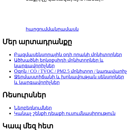
հարցում
մանրամասն
Մեր արտադրանքը
Բազմասենսորային օդի որակի մոնիտորներ
Ածխածնի երկօքսիդի մոնիտորներ և
կարգավորիչներ
Օզոն / CO / TVOC / PM2.5 մոնիտոր / կառավարիչ
Ջերմաստիճանի և խոնավության սենսորներ
և կարգավորիչներ
Ռեսուրսներ
Ներբեռնումներ
Կանաչ շենքի դեպքի ուսումնասիրություն
Կապ մեզ հետ