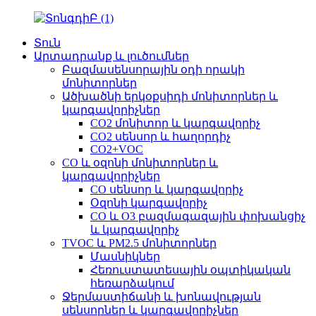
Տուն
Արտադրանք և լուծումներ
Բազմասենսորային օդի որակի
մոնիտորներ
Ածխածնի երկօքսիդի մոնիտորներ և
կարգավորիչներ
CO2 մոնիտոր և կարգավորիչ
CO2 սենսոր և հաղորդիչ
CO2+VOC
CO և օզոնի մոնիտորներ և
կարգավորիչներ
CO սենսոր և կարգավորիչ
Օզոնի կարգավորիչ
CO և O3 բազմագազային փոխանցիչ
և կարգավորիչ
TVOC և PM2.5 մոնիտորներ
Մասնիկներ
Հեռուստատեսային օպտիկական
հեռարձակում
Ջերմաստիճանի և խոնավության
սենսորներ և կարգավորիչներ