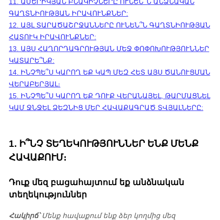
11. ԱՄԵՐԻԿՅԱՆ ԲՆԱԿԻՉՆԵՐԸ ՈՒՆԵՆ՞Ն ԱՆՁՆԱԿԱՆ
ԳԱՂՏՆԻՈՒԹՅԱՆ ԻՐԱՎՈՒՆՔՆԵՐ:
12. ԱՅԼ ՏԱՐԱԾԱՇՐՋԱՆՆԵՐԸ ՈՒՆԵՆ՞Ն ԳԱՂՏՆԻՈՒԹՅԱՆ
ՀԱՏՈՒԿ ԻՐԱՎՈՒՆՔՆԵՐ:
13. ԱՅՍ ՀԱՂՈՐԴԱԳՐՈՒԹՅԱՆ ՄԵՋ ՓՈՓՈԽՈՒԹՅՈՒՆՆԵՐ
ԿԱՏԱՐԵ՞ՆՔ:
14. ԻՆՉՊԵ՞Ս ԿԱՐՈՂ ԵՔ ԿԱՊ ՄԵԶ ՀԵՏ ԱՅՍ ԾԱՆՈՒՑՄԱՆ
ՎԵՐԱԲԵՐՅԱԼ։
15. ԻՆՉՊԵ՞Ս ԿԱՐՈՂ ԵՔ ԴՈՒՔ ՎԵՐԱՆԱՅԵԼ, ԹԱՐՄԱՑՆԵԼ
ԿԱՄ ՋՆՋԵԼ ՁԵԶՆԻՑ ՄԵՐ ՀԱՎԱՔԱԳՐԱԾ ՏՎՅԱԼՆԵՐԸ:
1. Ի՞ՆՉ ՏԵՂԵԿՈՒԹՅՈՒՆՆԵՐ ԵՆՔ ՄԵՆՔ
ՀԱՎԱՔՈՒՄ։
Դուք մեզ բացահայտում եք անձնական
տեղեկություններ
Հակիրճ՝
Մենք հավաքում ենք ձեր կողմից մեզ