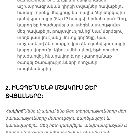
աշխարհագրական դիրքի տվյալներ հավաքելու
համար, որոնք մեզ ցույց են տալիս ձեր ներկայիս
գտնվելու վայրը (ձեր IP հասցեի հիման վրա): Դուք
կարող եք հրաժարվել այս տեղեկատվությունը
մեզ հավաքելու թույլտվությունից՝ կամ մերժելով
տեղեկատվությանը մուտք գործելը, կամ
անջատելով ձեր սարքի վրա ձեր գտնվելու վայրի
կարգավորումը: Այնուամենայնիվ, եթե որոշեք
հրաժարվել, հնարավոր է, որ չկարողանաք
օգտվել Ծառայությունների որոշակի
ասպեկտներից:
2. ԻՆՉՊԵ՞Ս ԵՆՔ ՄՇԱԿՈՒՄ ՁԵՐ
ՏՎՅԱԼՆԵՐԸ։
Հակիրճ՝
Մենք մշակում ենք Ձեր տեղեկությունները մեր
ծառայությունները մատուցելու, բարելավելու և
կառավարելու, Ձեզ հետ կապվելու, անվտանգության և
խարդախության կանխարգելման, ինչպես նաև