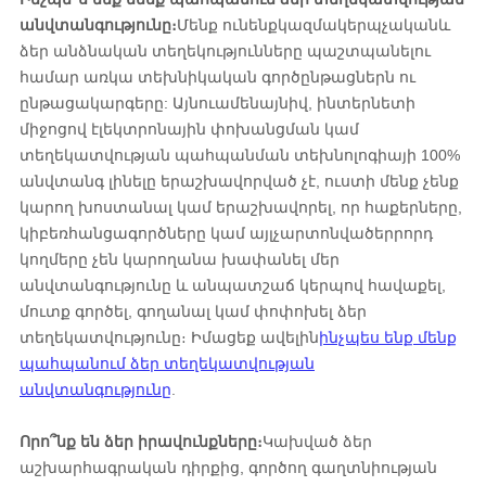
անվտանգությունը։
Մենք ունենք
կազմակերպչական
և
ձեր անձնական տեղեկությունները պաշտպանելու
համար առկա տեխնիկական գործընթացներն ու
ընթացակարգերը: Այնուամենայնիվ, ինտերնետի
միջոցով էլեկտրոնային փոխանցման կամ
տեղեկատվության պահպանման տեխնոլոգիայի 100%
անվտանգ լինելը երաշխավորված չէ, ուստի մենք չենք
կարող խոստանալ կամ երաշխավորել, որ հաքերները,
կիբեռհանցագործները կամ այլ
չարտոնված
երրորդ
կողմերը չեն կարողանա խափանել մեր
անվտանգությունը և անպատշաճ կերպով հավաքել,
մուտք գործել, գողանալ կամ փոփոխել ձեր
տեղեկատվությունը։ Իմացեք ավելին
ինչպես ենք մենք
պահպանում ձեր տեղեկատվության
անվտանգությունը
.
Որո՞նք են ձեր իրավունքները։
Կախված ձեր
աշխարհագրական դիրքից, գործող գաղտնիության