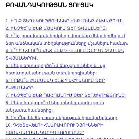
ԲՈՎԱՆԴԱԿՈՒԹՅԱՆ ՑՈՒՑԱԿ
1. Ի՞ՆՉ ՏԵՂԵԿՈՒԹՅՈՒՆՆԵՐ ԵՆՔ ՄԵՆՔ ՀԱՎԱՔՈՒՄ։
2. ԻՆՉՊԵ՞Ս ԵՆՔ ՄՇԱԿՈՒՄ ՁԵՐ ՏՎՅԱԼՆԵՐԸ։
3.
Ի՞նչ իրավական հիմքերի վրա ենք մենք հիմնվում
ձեր անձնական տեղեկությունները մշակելու համար։
4. Ե՞ՐԲ ԵՎ ՈՒ՞Մ ՀԵՏ ԵՆՔ ԿԻՍՎՈՒՄ ՁԵՐ ԱՆՁՆԱԿԱՆ
ՏՎՅԱԼՆԵՐՈՎ։
5. Մենք օգտագործո՞ւմ ենք թխուկներ և այլ
հետևողականության տեխնոլոգիաներ:
6. ՈՐՔԱ՞Ն ԺԱՄԱՆԱԿ ԵՆՔ ՊԱՀՊԱՆՈՒՄ ՁԵՐ
ՏՎՅԱԼՆԵՐԸ։
7. ԻՆՉՊԵ՞Ս ԵՆՔ ՊԱՀՊԱՆՈՒՄ ՁԵՐ ՏԵՂԵԿՈՒԹՅՈՒՆԸ։
8. Մենք հավաքո՞ւմ ենք տեղեկատվություն
անչափահասներից:
9. Որո՞նք են ձեր գաղտնիության իրավունքները։
10. ՉՀԵՏԵՎԵԼՈՒ ՀՆԱՐԱՎՈՐՈՒԹՅՈՒՆՆԵՐԻ
ԿԱՌԱՎԱՐՄԱՆ ԿԱՐԳԱՎՈՐՈՒՄՆԵՐ