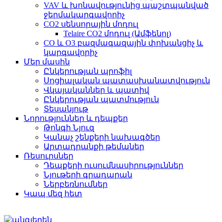
VAV և խոնավությունից պաշտպանված
ջերմակարգավորիչ
CO2 սենսորային մոդուլ
Telaire CO2 մոդուլ (Ամֆենոլ)
CO և O3 բազմագազային փոխանցիչ և
կարգավորիչ
Մեր մասին
Ընկերության պրոֆիլ
Սոցիալական պատասխանատվություն
Վկայականներ և պատիվ
Ընկերության պատմություն
Տեսանյութ
Նորություններ և դեպքեր
Թոնգի Նյուզ
Կանաչ շենքերի նախագծեր
Արտադրանքի թեմաներ
Ռեսուրսներ
Դեպքերի ուսումնասիրություններ
Նյութերի գրադարան
Ներբեռնումներ
Կապ մեզ հետ