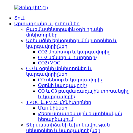
Տուն
Արտադրանք և լուծումներ
Բազմասենսորային օդի որակի
մոնիտորներ
Ածխածնի երկօքսիդի մոնիտորներ և
կարգավորիչներ
CO2 մոնիտոր և կարգավորիչ
CO2 սենսոր և հաղորդիչ
CO2+VOC
CO և օզոնի մոնիտորներ և
կարգավորիչներ
CO սենսոր և կարգավորիչ
Օզոնի կարգավորիչ
CO և O3 բազմագազային փոխանցիչ
և կարգավորիչ
TVOC և PM2.5 մոնիտորներ
Մասնիկներ
Հեռուստատեսային օպտիկական
հեռարձակում
Ջերմաստիճանի և խոնավության
սենսորներ և կարգավորիչներ