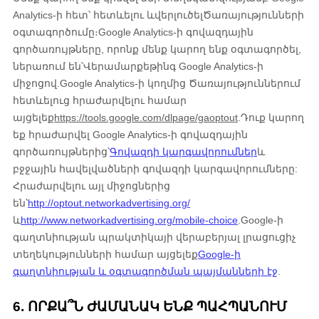
Analytics-ի հետ՝ հետևելու և
վերլուծել
Ծառայությունների
օգտագործումը։
Google Analytics-ի գովազդային
գործառույթները, որոնք մենք կարող ենք օգտագործել,
ներառում են՝
Վերամարքեթինգ Google Analytics-ի
միջոցով
.
Google Analytics-ի կողմից Ծառայություններում
հետևելուց հրաժարվելու համար
այցելեք
https://tools.google.com/dlpage/gaoptout
.
Դուք կարող
եք հրաժարվել Google Analytics-ի գովազդային
գործառույթներից՝
Գովազդի կարգավորումներ
և
բջջային հավելվածների գովազդի կարգավորումները:
Հրաժարվելու այլ միջոցներից
են՝
http://optout.networkadvertising.org/
և
http://www.networkadvertising.org/mobile-choice
.
Google-ի
գաղտնիության պրակտիկայի վերաբերյալ լրացուցիչ
տեղեկությունների համար այցելեք
Google-ի
գաղտնիության և օգտագործման պայմանների էջ
.
6. ՈՐՔԱ՞Ն ԺԱՄԱՆԱԿ ԵՆՔ ՊԱՀՊԱՆՈՒՄ