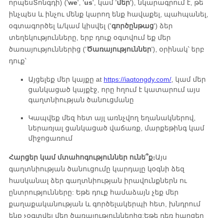
որպես
Տոնգդի
)
(
'
we
', '
us
', կամ '
մեր
'
), նկարագրում է, թե
ինչպես և ինչու մենք կարող ենք հավաքել, պահպանել,
օգտագործել և/կամ կիսվել (
'
գործընթաց
'
) ձեր
տեղեկությունները, երբ դուք օգտվում եք մեր
ծառայություններից (
'
Ծառայություններ
'
), օրինակ՝ երբ
դուք՝
Այցելեք մեր կայքը
at
https://iaqtongdy.com/
, կամ մեր
ցանկացած կայքէջ, որը հղում է կատարում այս
գաղտնիության ծանուցմանը
Կապվեք մեզ հետ այլ առնչվող եղանակներով,
ներառյալ ցանկացած վաճառք, մարքեթինգ կամ
միջոցառում
Հարցեր կամ մտահոգություններ ունե՞ք։
Այս
գաղտնիության ծանուցումը կարդալը կօգնի ձեզ
հասկանալ ձեր գաղտնիության իրավունքներն ու
ընտրությունները: Եթե դուք համաձայն չեք մեր
քաղաքականության և գործելակերպի հետ, խնդրում
ենք չօգտվել մեր ծառայություններից:
Եթե ​​դեռ հարցեր