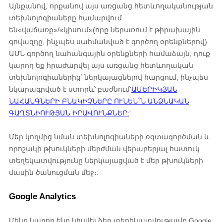
Այնքանով, որքանով այս առցանց հետևողականության
տեխնոլոգիաները համարվում
են
«վաճառք»/«կիսում»
(որը ներառում է թիրախային
գովազդը, ինչպես սահմանված է գործող օրենքներով)
ԱՄՆ գործող նահանգային օրենքների համաձայն, դուք
կարող եք հրաժարվել այս առցանց հետևողական
տեխնոլոգիաներից՝ ներկայացնելով հարցում, ինչպես
նկարագրված է ստորև՝ բաժնում
'
ԱՄԵՐԻԿՅԱՆ
ՆԱՀԱՆԳՆԵՐԻ ԲՆԱԿԻՉՆԵՐԸ ՈՒՆԵՆ՞Ն ԱՆՁՆԱԿԱՆ
ԳԱՂՏՆԻՈՒԹՅԱՆ ԻՐԱՎՈՒՆՔՆԵՐ:
'
Մեր կողմից նման տեխնոլոգիաների օգտագործման և
որոշակի թխուկների մերժման վերաբերյալ հատուկ
տեղեկատվությունը ներկայացված է մեր թխուկների
մասին ծանուցման մեջ։
.
Google Analytics
Մենք կարող ենք կիսվել ձեր տեղեկատվությամբ Google