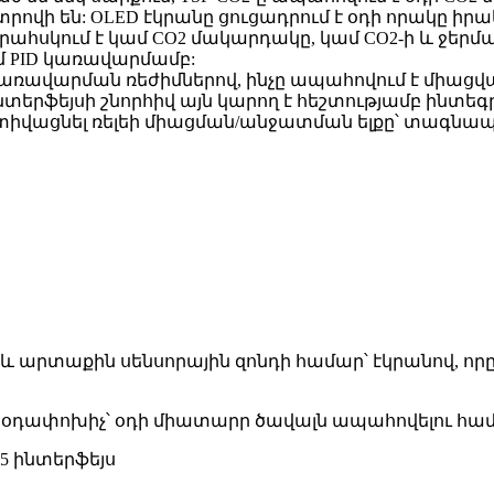
տրովի են: OLED էկրանը ցուցադրում է օդի որակը ի
 վերահսկում է կամ CO2 մակարդակը, կամ CO2-ի և ջե
ամ PID կառավարմամբ:
ովի կառավարման ռեժիմներով, ինչը ապահովում է մի
ինտերֆեյսի շնորհիվ այն կարող է հեշտությամբ ինտե
է ակտիվացնել ռելեի միացման/անջատման ելքը՝ տա
արտաքին սենսորային զոնդի համար՝ էկրանով, որը 
ծ օդափոխիչ՝ օդի միատարր ծավալն ապահովելու հա
485 ինտերֆեյս