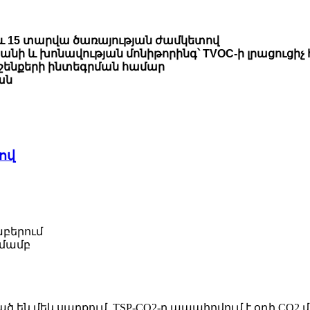
 և 15 տարվա ծառայության ժամկետով
նի և խոնավության մոնիթորինգ՝ TVOC-ի լրացուցիչ
ի շենքերի ինտեգրման համար
րան
ով
բերում
րմամբ
 են մեկ սարքում, TSP-CO2-ը ապահովում է օդի CO2 