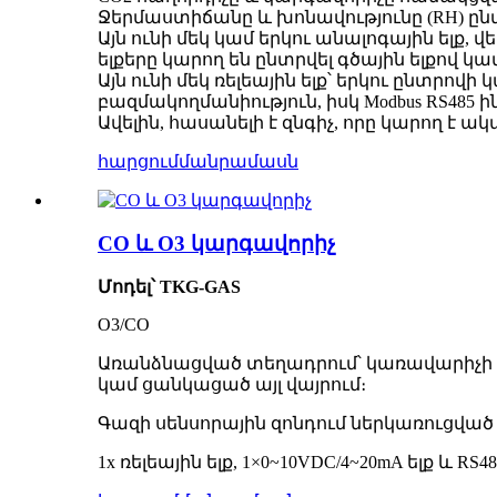
Ջերմաստիճանը և խոնավությունը (RH) ըն
Այն ունի մեկ կամ երկու անալոգային ելք,
ելքերը կարող են ընտրվել գծային ելքով կ
Այն ունի մեկ ռելեային ելք՝ երկու ընտր
բազմակողմանիություն, իսկ Modbus RS485 
Ավելին, հասանելի է զնգիչ, որը կարող 
հարցում
մանրամասն
CO և O3 կարգավորիչ
Մոդել՝ TKG-GAS
O3/CO
Առանձնացված տեղադրում՝ կառավարիչի և 
կամ ցանկացած այլ վայրում։
Գազի սենսորային զոնդում ներկառուցվա
1x ռելեային ելք, 1×0~10VDC/4~20mA ելք և RS