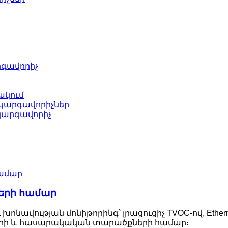
րգավորիչ
ակում
 կարգավորիչներ
կարգավորիչ
քերի համար
ոնավության մոնիթորինգ՝ լրացուցիչ TVOC-ով, Ether
ցների և հասարակական տարածքների համար։