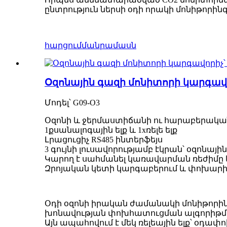
ընտրություն ներսի օդի որակի մոնիթորի
հարցում
մանրամասն
Օզոնային գազի մոնիտորի կարգավ
Մոդել՝ G09-O3
Օզոնի և ջերմաստիճանի ու հարաբերակա
1քսանալոգային ելք և 1xռելե ելք
Լրացուցիչ RS485 ինտերֆեյս
3 գույնի լուսավորությամբ էկրան՝ օզոնայ
Կարող է սահմանել կառավարման ռեժիմը 
Զրոյական կետի կարգաբերում և փոխարին
Օդի օզոնի իրական ժամանակի մոնիթորին
խոնավության փոխհատուցման ալգորիթմ
Այն ապահովում է մեկ ռելեային ելք՝ օդափո