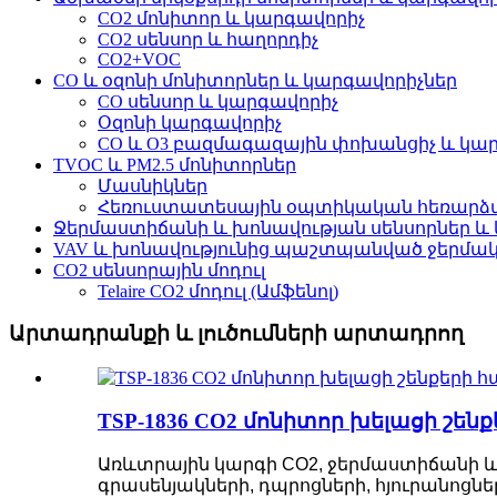
CO2 մոնիտոր և կարգավորիչ
CO2 սենսոր և հաղորդիչ
CO2+VOC
CO և օզոնի մոնիտորներ և կարգավորիչներ
CO սենսոր և կարգավորիչ
Օզոնի կարգավորիչ
CO և O3 բազմագազային փոխանցիչ և կա
TVOC և PM2.5 մոնիտորներ
Մասնիկներ
Հեռուստատեսային օպտիկական հեռարձ
Ջերմաստիճանի և խոնավության սենսորներ և
VAV և խոնավությունից պաշտպանված ջերմա
CO2 սենսորային մոդուլ
Telaire CO2 մոդուլ (Ամֆենոլ)
Արտադրանքի և լուծումների արտադրող
TSP-1836 CO2 մոնիտոր խելացի շեն
Առևտրային կարգի CO2, ջերմաստիճանի և խ
գրասենյակների, դպրոցների, հյուրանո