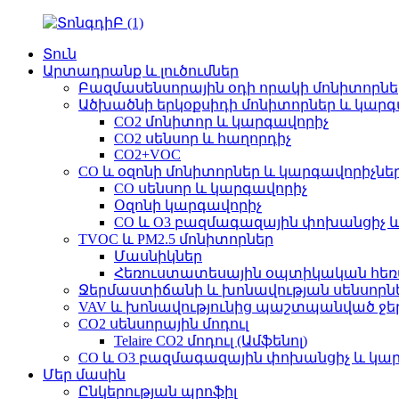
Տուն
Արտադրանք և լուծումներ
Բազմասենսորային օդի որակի մոնիտորնե
Ածխածնի երկօքսիդի մոնիտորներ և կարգ
CO2 մոնիտոր և կարգավորիչ
CO2 սենսոր և հաղորդիչ
CO2+VOC
CO և օզոնի մոնիտորներ և կարգավորիչնե
CO սենսոր և կարգավորիչ
Օզոնի կարգավորիչ
CO և O3 բազմագազային փոխանցիչ 
TVOC և PM2.5 մոնիտորներ
Մասնիկներ
Հեռուստատեսային օպտիկական հեռ
Ջերմաստիճանի և խոնավության սենսորն
VAV և խոնավությունից պաշտպանված ջ
CO2 սենսորային մոդուլ
Telaire CO2 մոդուլ (Ամֆենոլ)
CO և O3 բազմագազային փոխանցիչ և կա
Մեր մասին
Ընկերության պրոֆիլ