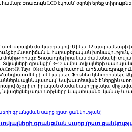
ամար: Եռագույն LCD էկրան՝ օզոնի երեք տիրույթն
՝ առևտրային մակարդակով։ Մինչև 12 պարամետրի իր
ւմ,
ջերմաստիճան և հարաբերական խոնավություն, CO
ան մոնիթորինգ): Ցուցադրել իրական ժամանակի տվյա
 Տվյալների գրանցիչ՝ 3~12 ամիս տվյալների պահպա
, BACnet-IP, Tuya, Qlear կամ այլ հատուկ արձանագրությո
Հանդիպումների սենյակներ, Ֆիթնես կենտրոններ, Ակ
րաններ
և այլն
Նպատակ՝ Նախատեսված է ներքին առողջ
 տալով
ճշգրիտ, իրական ժամանակի շրջակա միջավայրի
, նվազեցնել աղտոտիչները և պահպանել
կանաչ և ա
5 տվյալների գրանցման սարք (ըստ ցանկությ