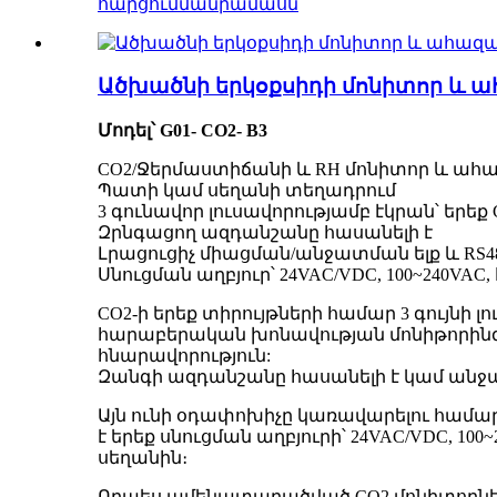
հարցում
մանրամասն
Ածխածնի երկօքսիդի մոնիտոր և 
Մոդել՝ G01- CO2- B3
CO2/Ջերմաստիճանի և RH մոնիտոր և ահ
Պատի կամ սեղանի տեղադրում
3 գունավոր լուսավորությամբ էկրան՝ երեք
Զրնգացող ազդանշանը հասանելի է
Լրացուցիչ միացման/անջատման ելք և RS4
Սնուցման աղբյուր՝ 24VAC/VDC, 100~240
CO2-ի երեք տիրույթների համար 3 ​​գույ
հարաբերական խոնավության մոնիթորինգ: 
հնարավորություն:
Զանգի ազդանշանը հասանելի է կամ անջատվ
Այն ունի օդափոխիչը կառավարելու համար
է երեք սնուցման աղբյուրի՝ 24VAC/VDC, 
սեղանին։
Որպես ամենատարածված CO2 մոնիտորներից