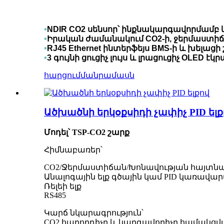
•
NDIR CO2 սենսոր՝ ինքնակարգավորմամբ
•
Իրական ժամանակում CO2-ի, ջերմաստիճա
•
RJ45 Ethernet ինտերֆեյս BMS-ի և խելաց
•
3 գույնի ցուցիչ լույս և լրացուցիչ OLED էկ
հարցում
մանրամասն
Ածխածնի երկօքսիդի չափիչ PID ելք
Մոդել՝ TSP-CO2 շարք
Հիմնաբառեր՝
CO2/Ջերմաստիճան/Խոնավության հայտնա
Անալոգային ելք գծային կամ PID կառավա
Ռելեի ելք
RS485
Կարճ նկարագրություն՝
CO2 հաղորդիչը և կարգավորիչը համակցված