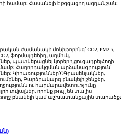
երի համար: Հասանելի է բզզացող ազդանշան:
ական ժամանակի մոնիթորինգ՝ CO2, PM2.5,
2, ֆորմալդեհիդ, աղմուկ,
լներ, պատկերացնել կորերը,
ցուցադրել
Հողի
նմամբ: Հաղորդակցման արձանագրություն՝
ւններ: Կիրառություններ՝
O
Գրասենյակներ,
ումբներ, Բարձրակարգ բնակելի շենքեր,
ությունն ու հարմարավետությունը
 տվյալներ, որոնք թույլ են տալիս
ռողջ
բնակելի կամ աշխատանքային տարածք։
ան)