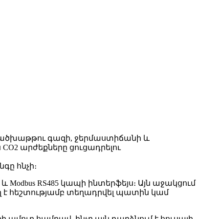
ւմ ածխաթթու գազի, ջերմաստիճանի և
 CO2 արժեքները ցուցադրելու
գը հնչի։
Modbus RS485 կապի ինտերֆեյս։ Այն աջակցում
րող է հեշտությամբ տեղադրվել պատին կամ
ամուր համբավ, ինչը այն դարձնում է հուսալի