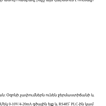
ն: Օզոնի չափումներն ունեն ջերմաստիճանի և
 0-10V/4-20mA գծային ելք և RS485՝ PLC-ին կամ