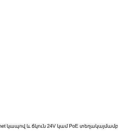
net կապով և ճկուն 24V կամ PoE տեղակայմամբ