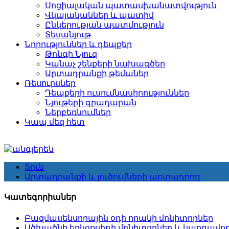
Սոցիալական պատասխանատվություն
Վկայականներ և պատիվ
Ընկերության պատմություն
Տեսանյութ
Նորություններ և դեպքեր
Թոնգի Նյուզ
Կանաչ շենքերի նախագծեր
Արտադրանքի թեմաներ
Ռեսուրսներ
Դեպքերի ուսումնասիրություններ
Նյութերի գրադարան
Ներբեռնումներ
Կապ մեզ հետ
Տուն
Արտադրանքի և լուծումների արտադրող
Կատեգորիաներ
Բազմասենսորային օդի որակի մոնիտորներ
Ածխածնի երկօքսիդի մոնիտորներ և կարգավոր