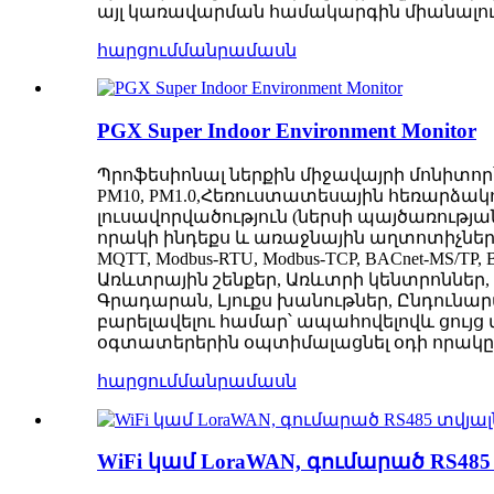
այլ կառավարման համակարգին միանալու հ
հարցում
մանրամասն
PGX Super Indoor Environment Monitor
Պրոֆեսիոնալ ներքին միջավայրի մոնիտոր
PM10, PM1.0,
Հեռուստատեսային հեռարձակո
լուսավորվածություն (ներսի պայծառությ
որակի ինդեքս և առաջնային աղտոտիչներ:
MQTT, Modbus-RTU, Modbus-TCP, BACnet-MS/TP
Առևտրային շենքեր, Առևտրի կենտրոններ, 
Գրադարան, Լյուքս խանութներ, Ընդունա
բարելավելու համար՝ ապահովելով
և ցույց
օգտատերերին օպտիմալացնել օդի որակը
հարցում
մանրամասն
WiFi կամ LoraWAN, գումարած RS48